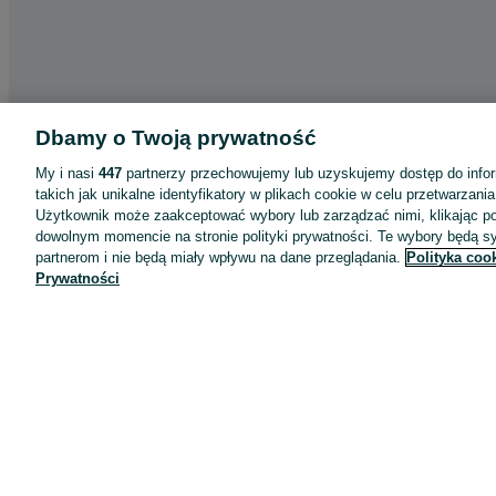
Dbamy o Twoją prywatność
My i nasi
447
partnerzy przechowujemy lub uzyskujemy dostęp do infor
takich jak unikalne identyfikatory w plikach cookie w celu przetwarzan
Użytkownik może zaakceptować wybory lub zarządzać nimi, klikając po
dowolnym momencie na stronie polityki prywatności. Te wybory będą 
partnerom i nie będą miały wpływu na dane przeglądania.
Polityka coo
Prywatności
Aplikacje mobilne OLX.pl
Pomoc
Wyróżnione ogłoszenia
Oferta dla firm
Blog