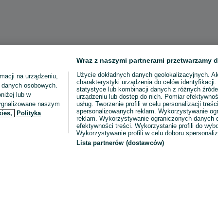
Wraz z naszymi partnerami przetwarzamy d
Użycie dokładnych danych geolokalizacyjnych. A
macji na urządzeniu,
charakterystyki urządzenia do celów identyfikacji
ia danych osobowych.
statystyce lub kombinacji danych z różnych źróde
niżej lub w
urządzeniu lub dostęp do nich. Pomiar efektywnoś
sygnalizowane naszym
usług. Tworzenie profili w celu personalizacji treści
spersonalizowanych reklam. Wykorzystywanie og
kies,
Polityka
reklam. Wykorzystywanie ograniczonych danych d
efektywności treści. Wykorzystanie profili do wy
Wykorzystywanie profili w celu doboru spersonali
Lista partnerów (dostawców)