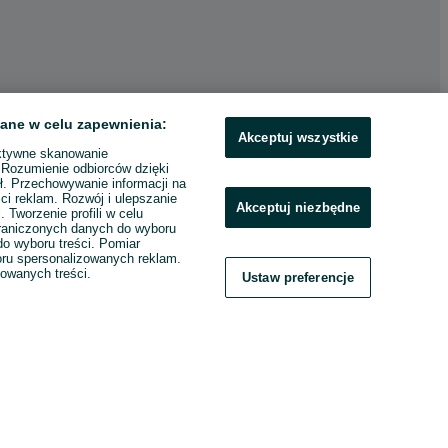
ane w celu zapewnienia:
Akceptuj wszystkie
ktywne skanowanie
. Rozumienie odbiorców dzięki
ł. Przechowywanie informacji na
ci reklam. Rozwój i ulepszanie
Akceptuj niezbędne
. Tworzenie profili w celu
raniczonych danych do wyboru
o wyboru treści. Pomiar
boru spersonalizowanych reklam.
zowanych treści.
Ustaw preferencje